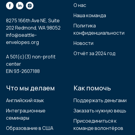
О нас
Наша команда
8275 166th Ave NE, Suite
Политика
202 Redmond, WA 98052
конфиденциальности
info@seattle-
envelopes.org
Новости
Отчёт за 2024 год
A 501(с)(3) non-profit
center
EIN 93-2607188
Что мы делаем
Как помочь
Английский язык
Поддержать деньгами
Интеграционные
Заказать нужную вещь
семинары
Присоединиться к
Образование в США
команде волонтёров