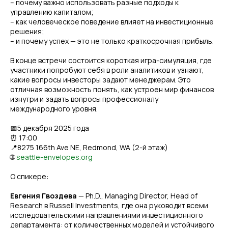
– почему важно использовать разные подходы к
управлению капиталом;
– как человеческое поведение влияет на инвестиционные
решения;
– и почему успех — это не только краткосрочная прибыль.
В конце встречи состоится короткая игра-симуляция, где
участники попробуют себя в роли аналитиков и узнают,
какие вопросы инвесторы задают менеджерам. Это
отличная возможность понять, как устроен мир финансов
изнутри и задать вопросы профессионалу
международного уровня.
📅5 декабря 2025 года
⏰ 17:00
📍8275 166th Ave NE, Redmond, WA (2-й этаж)
🌐
seattle-envelopes.org
О спикере:
Евгения Гвоздева
— Ph.D., Managing Director, Head of
Research в Russell Investments, где она руководит всеми
исследовательскими направлениями инвестиционного
департамента: от количественных моделей и устойчивого