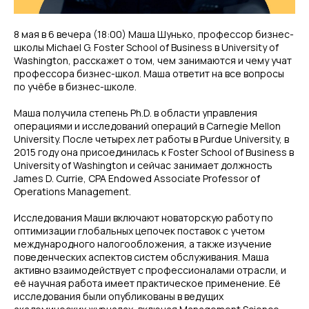
8 мая в 6 вечера (18:00) Маша Шунько, профессор бизнес-
школы Michael G. Foster School of Business в University of
Washington, расскажет о том, чем занимаются и чему учат
профессора бизнес-школ. Маша ответит на все вопросы
по учёбе в бизнес-школе.
Маша получила степень Ph.D. в области управления
операциями и исследований операций в Carnegie Mellon
University. После четырех лет работы в Purdue University, в
2015 году она присоединилась к Foster School of Business в
University of Washington и сейчас занимает должность
James D. Currie, CPA Endowed Associate Professor of
Operations Management.
Исследования Маши включают новаторскую работу по
оптимизации глобальных цепочек поставок с учетом
международного налогообложения, а также изучение
поведенческих аспектов систем обслуживания. Маша
активно взаимодействует с профессионалами отрасли, и
её научная работа имеет практическое применение. Её
исследования были опубликованы в ведущих